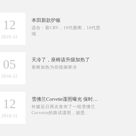
本田新款护板
12
适合：新CRV，10代雅阁，10代思
域
2019-12
天冷了，座椅该升级加热了
05
座椅加热为你抵御寒冷
2018-12
雪佛兰Corvette谍照曝光 保时捷911慌了
12
外媒近日再次发布了一组雪佛兰
Corvette的路试谍照，据悉...
2018-11